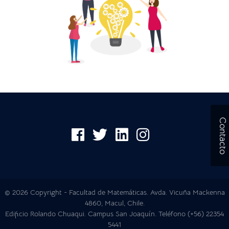
Contacto
© 2026 Copyright - Facultad de Matemáticas. Avda. Vicuña Mackenna
4860, Macul, Chile.
Edificio Rolando Chuaqui. Campus San Joaquín. Teléfono (+56) 22354
5441